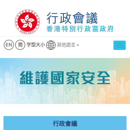
其他語言
EN
简
字型大小
切
換
導
航
行政會議