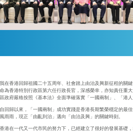
我在香港回歸祖國二十五周年、社會踏上由治及興新征程的關鍵
命為香港特別行政區第六任行政長官，深感榮幸，亦知責任重大
區政府嚴格按照《基本法》全面準確落實「一國兩制」、「港人
自回歸以來，「一國兩制」成功實踐是香港長期繁榮穩定的最佳
風雨雨，現正「由亂到治」邁向「由治及興」的關鍵時刻。
香港在一代又一代市民的努力下，已經建立了很好的發展基礎，