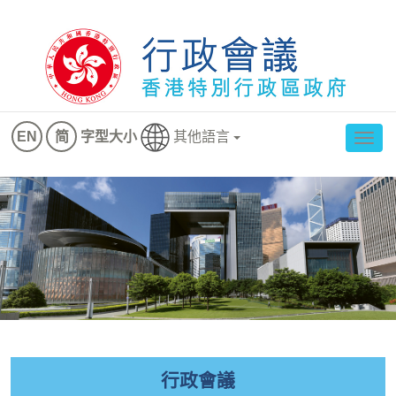
其他語言
EN
简
字型大小
切
換
導
航
行政會議