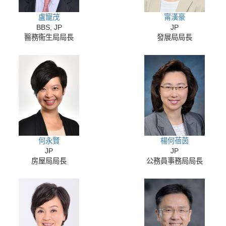
盧寵茂
甯漢豪
BBS, JP
JP
醫務衞生局局長
發展局局長
何永賢
楊何蓓茵
JP
JP
房屋局局長
公務員事務局局長