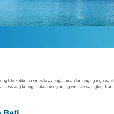
ong Ehekutibo na website ay naglalaman lamang ng mga napil
cess ang buong nilalaman ng aming website sa Ingles, Tradisy
 Bati