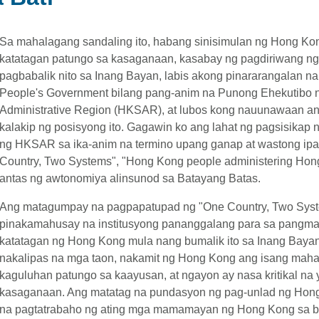
Sa mahalagang sandaling ito, habang sinisimulan ng Hong Ko
katatagan patungo sa kasaganaan, kasabay ng pagdiriwang ng 
pagbabalik nito sa Inang Bayan, labis akong pinararangalan na 
People's Government bilang pang-anim na Punong Ehekutibo 
Administrative Region (HKSAR), at lubos kong nauunawaan an
kalakip ng posisyong ito. Gagawin ko ang lahat ng pagsisik
ng HKSAR sa ika-anim na termino upang ganap at wastong ipa
Country, Two Systems", "Hong Kong people administering Hong
antas ng awtonomiya alinsunod sa Batayang Batas.
Ang matagumpay na pagpapatupad ng "One Country, Two Sys
pinakamahusay na institusyong pananggalang para sa pangma
katatagan ng Hong Kong mula nang bumalik ito sa Inang Baya
nakalipas na mga taon, nakamit ng Hong Kong ang isang mah
kaguluhan patungo sa kaayusan, at ngayon ay nasa kritikal na
kasaganaan. Ang matatag na pundasyon ng pag-unlad ng Hon
na pagtatrabaho ng ating mga mamamayan ng Hong Kong sa b