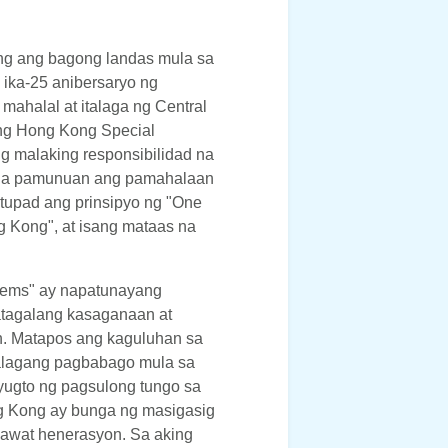
ng ang bagong landas mula sa
ika-25 anibersaryo ng
mahalal at italaga ng Central
ng Hong Kong Special
g malaking responsibilidad na
ap na pamunuan ang pamahalaan
tupad ang prinsipyo ng "One
 Kong", at isang mataas na
tems" ay napatunayang
tagalang kasaganaan at
n. Matapos ang kaguluhan sa
alagang pagbabago mula sa
 yugto ng pagsulong tungo sa
g Kong ay bunga ng masigasig
awat henerasyon. Sa aking