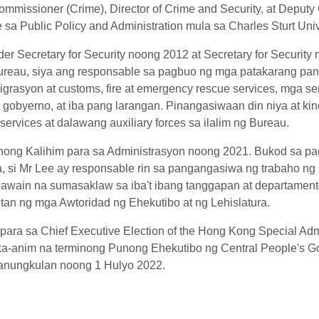
Commissioner (Crime), Director of Crime and Security, at Depu
sa Public Policy and Administration mula sa Charles Sturt Unive
der Secretary for Security noong 2012 at Secretary for Securi
Bureau, siya ang responsable sa pagbuo ng mga patakarang pa
migrasyon at customs, fire at emergency rescue services, mga s
gobyerno, at iba pang larangan. Pinangasiwaan din niya at ki
services at dalawang auxiliary forces sa ilalim ng Bureau.
unong Kalihim para sa Administrasyon noong 2021. Bukod sa p
, si Mr Lee ay responsable rin sa pangangasiwa ng trabaho ng
gawain na sumasaklaw sa iba't ibang tanggapan at departamen
an ng mga Awtoridad ng Ehekutibo at ng Lehislatura.
 para sa Chief Executive Election of the Hong Kong Special Ad
 ika-anim na terminong Punong Ehekutibo ng Central People's
nanungkulan noong 1 Hulyo 2022.