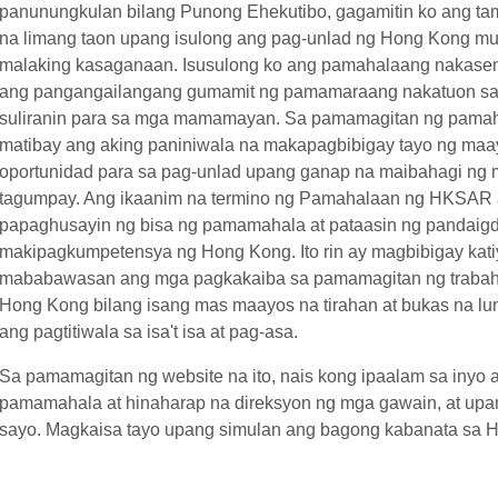
panunungkulan bilang Punong Ehekutibo, gagamitin ko ang t
na limang taon upang isulong ang pag-unlad ng Hong Kong mu
malaking kasaganaan. Isusulong ko ang pamahalaang nakasentr
ang pangangailangang gumamit ng pamamaraang nakatuon sa r
suliranin para sa mga mamamayan. Sa pamamagitan ng pamah
matibay ang aking paniniwala na makapagbibigay tayo ng maa
oportunidad para sa pag-unlad upang ganap na maibahagi ng 
tagumpay. Ang ikaanim na termino ng Pamahalaan ng HKSAR ay
papaghusayin ng bisa ng pamamahala at pataasin ng pandaig
makipagkumpetensya ng Hong Kong. Ito rin ay magbibigay katiy
mababawasan ang mga pagkakaiba sa pamamagitan ng trabaho
Hong Kong bilang isang mas maayos na tirahan at bukas na 
ang pagtitiwala sa isa't isa at pag-asa.
Sa pamamagitan ng website na ito, nais kong ipaalam sa inyo a
pamamahala at hinaharap na direksyon ng mga gawain, at up
sayo. Magkaisa tayo upang simulan ang bagong kabanata sa 