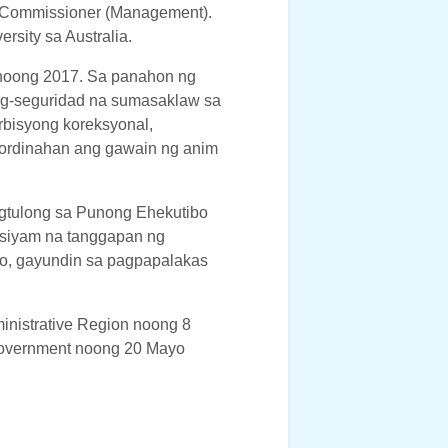
ty Commissioner (Management).
rsity sa Australia.
ty noong 2017. Sa panahon ng
ng-seguridad na sumasaklaw sa
erbisyong koreksyonal,
nordinahan ang gawain ng anim
agtulong sa Punong Ehekutibo
 siyam na tanggapan ng
to, gayundin sa pagpapalakas
ministrative Region noong 8
 Government noong 20 Mayo