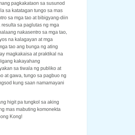
amang pagkakataon sa susunod
la sa katatagan tungo sa mas
o sa mga tao at bibigyang-diin
esulta sa paglutas ng mga
alaang nakasentro sa mga tao,
yos na kalagayan at mga
mga tao ang bunga ng ating
 magkakaisa at praktikal na
digang kakayahang
akan sa tiwala ng publiko at
 at gawa, tungo sa pagbuo ng
lungsod kung saan namamayani
ng higit pa tungkol sa aking
ang mas mabuting komonekta
Hong Kong!