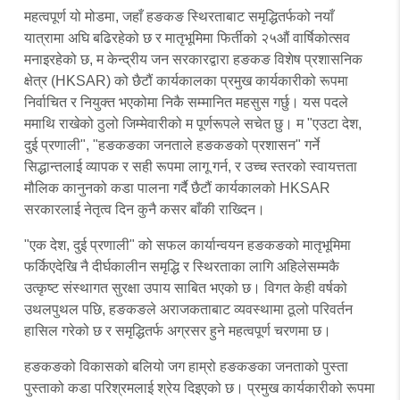
महत्वपूर्ण यो मोडमा, जहाँ हङकङ स्थिरताबाट समृद्धितर्फको नयाँ
यात्रामा अघि बढिरहेको छ र मातृभूमिमा फिर्तीको २५औं वार्षिकोत्सव
मनाइरहेको छ, म केन्द्रीय जन सरकारद्वारा हङकङ विशेष प्रशासनिक
क्षेत्र (HKSAR) को छैटौं कार्यकालका प्रमुख कार्यकारीको रूपमा
निर्वाचित र नियुक्त भएकोमा निकै सम्मानित महसुस गर्छु। यस पदले
ममाथि राखेको ठुलो जिम्मेवारीको म पूर्णरूपले सचेत छु। म "एउटा देश,
दुई प्रणाली", "हङकङका जनताले हङकङको प्रशासन" गर्ने
सिद्धान्तलाई व्यापक र सही रूपमा लागू गर्न, र उच्च स्तरको स्वायत्तता
मौलिक कानुनको कडा पालना गर्दै छैटौं कार्यकालको HKSAR
सरकारलाई नेतृत्व दिन कुनै कसर बाँकी राख्दिन।
"एक देश, दुई प्रणाली" को सफल कार्यान्वयन हङकङको मातृभूमिमा
फर्किएदेखि नै दीर्घकालीन समृद्धि र स्थिरताका लागि अहिलेसम्मकै
उत्कृष्ट संस्थागत सुरक्षा उपाय साबित भएको छ। विगत केही वर्षको
उथलपुथल पछि, हङकङले अराजकताबाट व्यवस्थामा ठूलो परिवर्तन
हासिल गरेको छ र समृद्धितर्फ अग्रसर हुने महत्वपूर्ण चरणमा छ।
हङकङको विकासको बलियो जग हाम्रो हङकङका जनताको पुस्ता
पुस्ताको कडा परिश्रमलाई श्रेय दिइएको छ। प्रमुख कार्यकारीको रूपमा