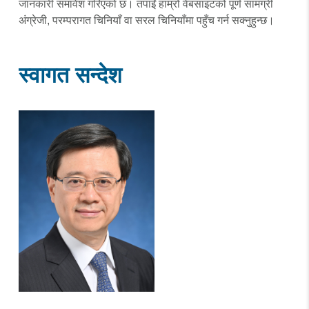
जानकारी समावेश गरिएको छ। तपाईं हाम्रो वेबसाइटको पूर्ण सामग्री
अंग्रेजी, परम्परागत चिनियाँ वा सरल चिनियाँमा पहुँच गर्न सक्नुहुन्छ।
स्वागत सन्देश